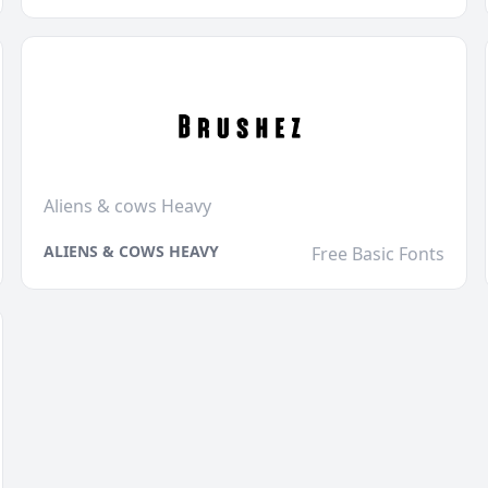
Aliens & cows Heavy
ALIENS & COWS HEAVY
Free Basic Fonts