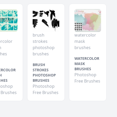
brush
watercolor
rcolor
strokes
mask
h
photoshop
brushes
shes
brushes
WATERCOLOR
MASK
BRUSH
BRUSHES
ERCOLOR
STROKES
Photoshop
H
PHOTOSHOP
SHES
BRUSHES
Free Brushes
toshop
Photoshop
 Brushes
Free Brushes