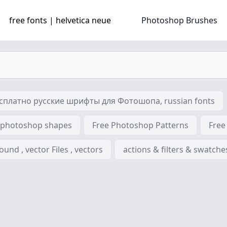
free fonts | helvetica neue
Photoshop Brushes
платно русские шрифты для Фотошопа, russian fonts
 photoshop shapes
Free Photoshop Patterns
Free
nd , vector Files , vectors
actions & filters & swatche