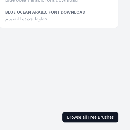
Blue ocean arabic font download
BLUE OCEAN ARABIC FONT DOWNLOAD
خطوط جديدة للتصميم
Browse all Free Brushes