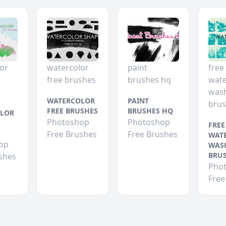
or
watercolor
paint
free
free brushes
brushes hq
wate
was
WATERCOLOR
PAINT
bru
FREE BRUSHES
BRUSHES HQ
LOR
Photoshop
Photoshop
FREE
Free Brushes
Free Brushes
WAT
op
WAS
BRU
shes
Pho
Free