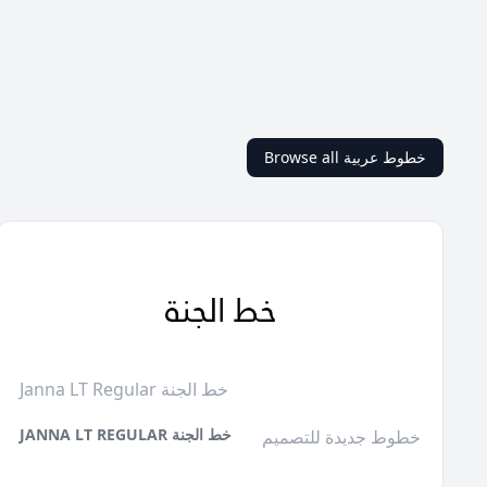
Browse all خطوط عربية
Janna LT Regular خط الجنة
JANNA LT REGULAR خط الجنة
خطوط جديدة للتصميم