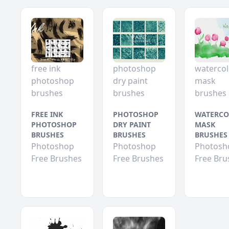
free ink
photoshop
watercol
photoshop
dry paint
mask
brushes
brushes
brushes
FREE INK
PHOTOSHOP
WATERCO
PHOTOSHOP
DRY PAINT
MASK
BRUSHES
BRUSHES
BRUSHES
Photoshop
Photoshop
Photosh
Free Brushes
Free Brushes
Free Bru