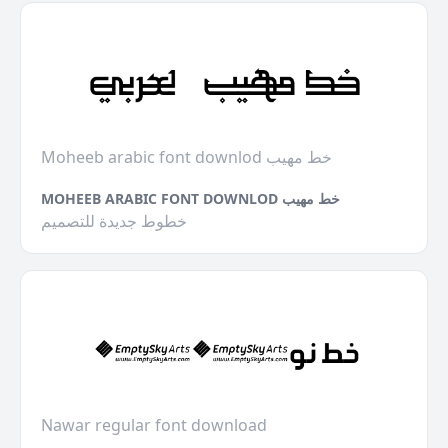
Moheeb arabic font downlod خط مهيب
MOHEEB ARABIC FONT DOWNLOD خط مهيب
خطوط جديدة للتصميم
Nawar regular font download