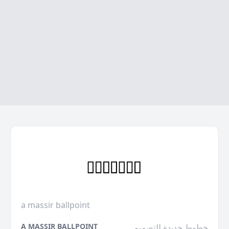
a massir ballpoint
A MASSIR BALLPOINT
خطوط جديدة للتصميم