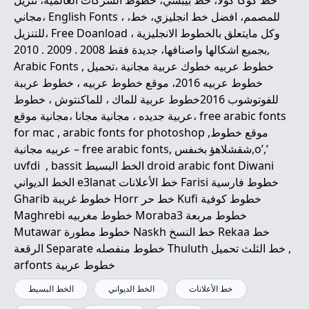
خط كوكا كولا، خط بيبسي، خطوط الشركات العالمية، تنزيل
مجاني، English Fonts ، للمصمم، افضل خط انجليزي، خط،
للتنزيل، Free Doanload ، وكل مايتعلق بالخطوط الانجليزية
بجميع اشكالها واصنافها، جديدة فقط 2008 . 2009 . 2010,
Arabic Fonts , خطوط عربيه خطوك عربية مجانية ،تحميل
خطوط عربيه 2016، موقع خطوط عربيه ، خطوط عرببة
للفوتوشوب 2016خطوط عربية للماك ، للماكنتوش ، خطوط
عربية جديده ، مجانية مجانا ،مجانية موقع، free arabic fonts
for mac , arabic fonts for photoshop ,موقع خطوط
عربيه مجانية – free arabic fonts, شقشلاهؤ بخىفس,o’,’
uvfdi , bassit الخط البسيط droid arabic font Diwani
الخط الديواني e3lanat خط الأعلانات Farisi خطوط فارسية
Gharib خطوط غريبة Horr خط حر Kufi خطوط كوفية
Maghrebi خطوط مغربيه Moraba3 خطوط مربعة
Mutawar خطوط مطورة Naskh خط النسخ Rekaa خط
الرقعة Separate خطوط منفصله Thuluth خط الثلث تحميل ,
arfonts خطوط عربية
خط الأعلانات
الخط الديواني
الخط البسيط