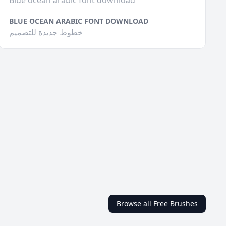
Blue ocean arabic font download
BLUE OCEAN ARABIC FONT DOWNLOAD
خطوط جديدة للتصميم
Browse all Free Brushes