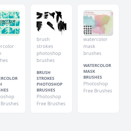
brush
watercolor
rcolor
strokes
mask
h
photoshop
brushes
shes
brushes
WATERCOLOR
MASK
BRUSH
BRUSHES
ERCOLOR
STROKES
Photoshop
H
PHOTOSHOP
SHES
BRUSHES
Free Brushes
toshop
Photoshop
 Brushes
Free Brushes