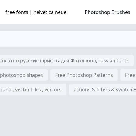
free fonts | helvetica neue
Photoshop Brushes
платно русские шрифты для Фотошопа, russian fonts
 photoshop shapes
Free Photoshop Patterns
Free
nd , vector Files , vectors
actions & filters & swatche