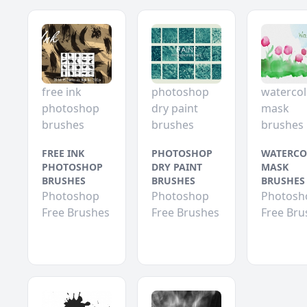
free ink
photoshop
watercol
photoshop
dry paint
mask
brushes
brushes
brushes
FREE INK
PHOTOSHOP
WATERCO
PHOTOSHOP
DRY PAINT
MASK
BRUSHES
BRUSHES
BRUSHES
Photoshop
Photoshop
Photosh
Free Brushes
Free Brushes
Free Bru