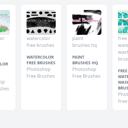
or
watercolor
paint
free
free brushes
brushes hq
wate
was
WATERCOLOR
PAINT
bru
FREE BRUSHES
BRUSHES HQ
LOR
Photoshop
Photoshop
FREE
Free Brushes
Free Brushes
WAT
op
WAS
BRU
shes
Pho
Free