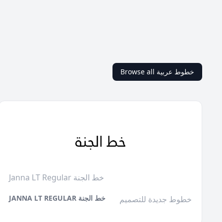
Browse all خطوط عربية
Janna LT Regular خط الجنة
JANNA LT REGULAR خط الجنة
خطوط جديدة للتصميم