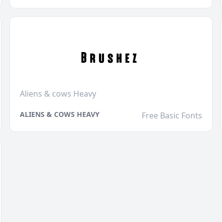
Aliens & cows Heavy
ALIENS & COWS HEAVY
Free Basic Fonts