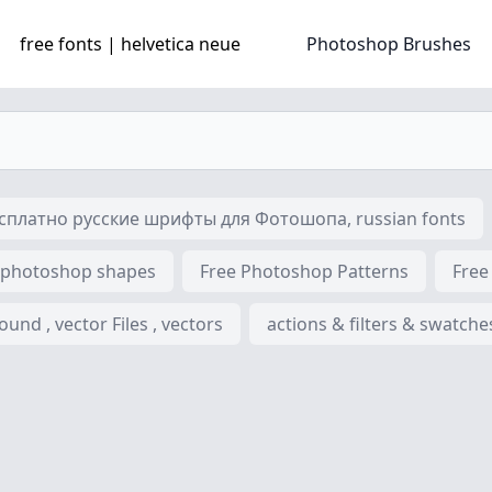
free fonts | helvetica neue
Photoshop Brushes
платно русские шрифты для Фотошопа, russian fonts
 photoshop shapes
Free Photoshop Patterns
Free
nd , vector Files , vectors
actions & filters & swatche