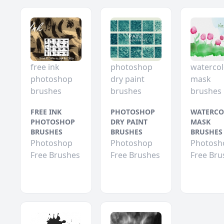
free ink
photoshop
watercol
photoshop
dry paint
mask
brushes
brushes
brushes
FREE INK
PHOTOSHOP
WATERCO
PHOTOSHOP
DRY PAINT
MASK
BRUSHES
BRUSHES
BRUSHES
Photoshop
Photoshop
Photosh
Free Brushes
Free Brushes
Free Bru