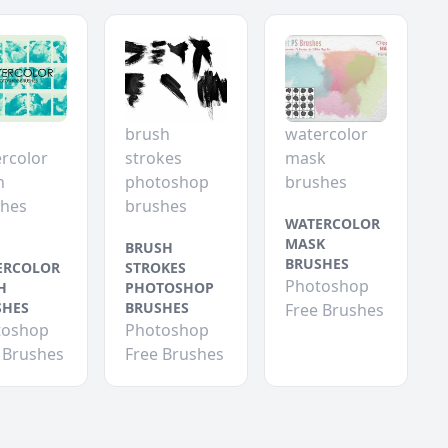
brush
watercolor
rcolor
strokes
mask
h
photoshop
brushes
shes
brushes
WATERCOLOR
MASK
BRUSH
BRUSHES
ERCOLOR
STROKES
Photoshop
H
PHOTOSHOP
SHES
BRUSHES
Free Brushes
toshop
Photoshop
 Brushes
Free Brushes