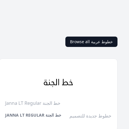
Browse all خطوط عربية
Janna LT Regular خط الجنة
JANNA LT REGULAR خط الجنة
خطوط جديدة للتصميم