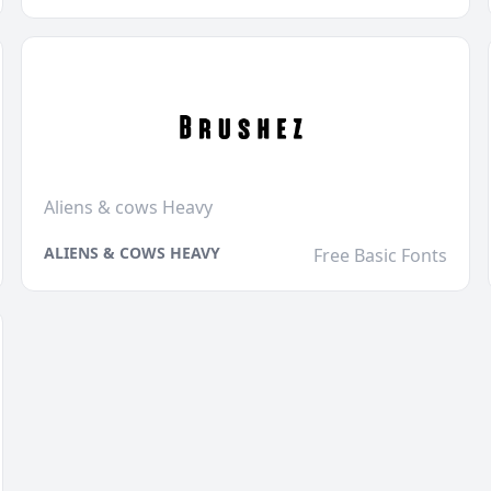
Aliens & cows Heavy
ALIENS & COWS HEAVY
Free Basic Fonts