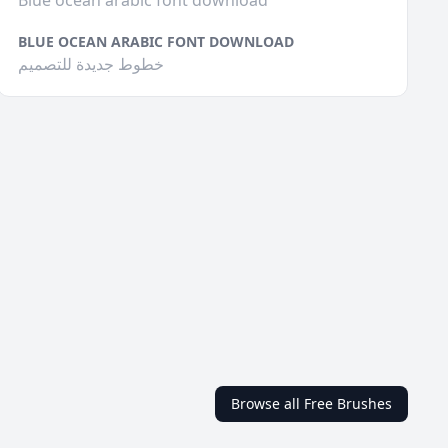
Blue ocean arabic font download
BLUE OCEAN ARABIC FONT DOWNLOAD
خطوط جديدة للتصميم
Browse all Free Brushes