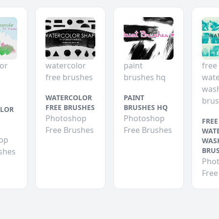
or
watercolor
paint
free
free brushes
brushes hq
wate
was
WATERCOLOR
PAINT
bru
FREE BRUSHES
BRUSHES HQ
LOR
Photoshop
Photoshop
FREE
Free Brushes
Free Brushes
WAT
op
WAS
BRU
shes
Pho
Free