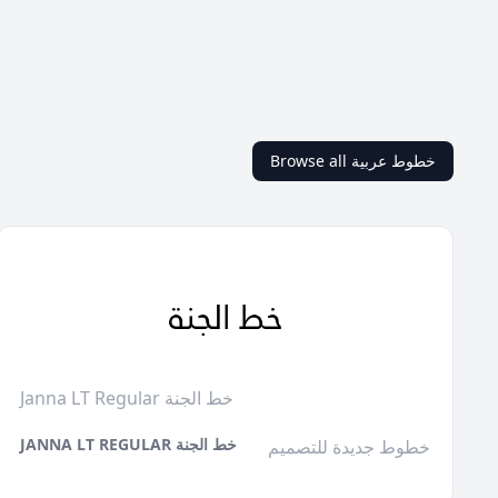
Browse all خطوط عربية
Janna LT Regular خط الجنة
JANNA LT REGULAR خط الجنة
خطوط جديدة للتصميم