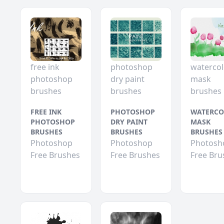
free ink
photoshop
watercol
photoshop
dry paint
mask
brushes
brushes
brushes
FREE INK
PHOTOSHOP
WATERCO
PHOTOSHOP
DRY PAINT
MASK
BRUSHES
BRUSHES
BRUSHES
Photoshop
Photoshop
Photosh
Free Brushes
Free Brushes
Free Bru