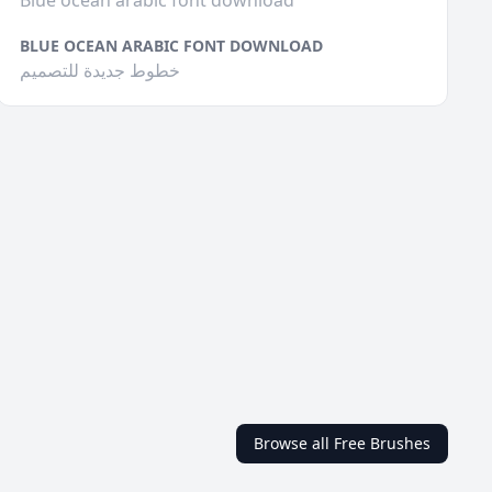
Blue ocean arabic font download
BLUE OCEAN ARABIC FONT DOWNLOAD
خطوط جديدة للتصميم
Browse all Free Brushes