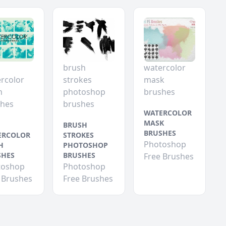
brush
watercolor
rcolor
strokes
mask
h
photoshop
brushes
shes
brushes
WATERCOLOR
MASK
BRUSH
BRUSHES
ERCOLOR
STROKES
Photoshop
H
PHOTOSHOP
SHES
BRUSHES
Free Brushes
toshop
Photoshop
 Brushes
Free Brushes