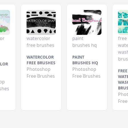
or
watercolor
paint
free
free brushes
brushes hq
wate
was
WATERCOLOR
PAINT
bru
FREE BRUSHES
BRUSHES HQ
LOR
Photoshop
Photoshop
FREE
Free Brushes
Free Brushes
WAT
op
WAS
BRU
shes
Pho
Free