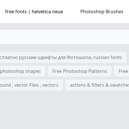
free fonts | helvetica neue
Photoshop Brushes
платно русские шрифты для Фотошопа, russian fonts
 photoshop shapes
Free Photoshop Patterns
Free
nd , vector Files , vectors
actions & filters & swatche