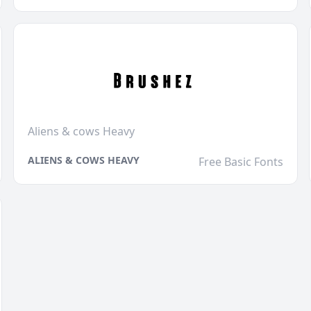
Aliens & cows Heavy
ALIENS & COWS HEAVY
Free Basic Fonts