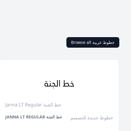
Browse all خطوط عربية
Janna LT Regular خط الجنة
JANNA LT REGULAR خط الجنة
خطوط جديدة للتصميم