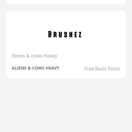
Aliens & cows Heavy
ALIENS & COWS HEAVY
Free Basic Fonts