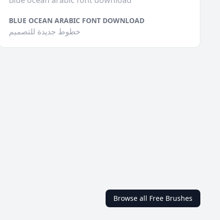
Blue ocean arabic font download
BLUE OCEAN ARABIC FONT DOWNLOAD
خطوط جديدة للتصميم
Browse all Free Brushes