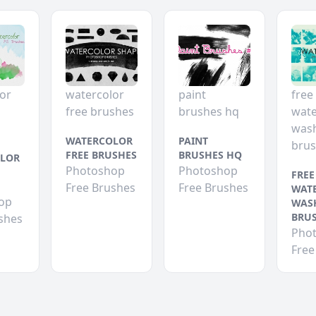
or
watercolor
paint
free
free brushes
brushes hq
wate
was
WATERCOLOR
PAINT
bru
FREE BRUSHES
BRUSHES HQ
LOR
Photoshop
Photoshop
FREE
Free Brushes
Free Brushes
WAT
op
WAS
BRU
shes
Pho
Free