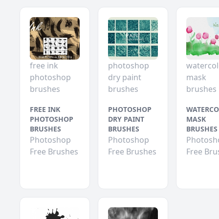
free ink
photoshop
watercol
photoshop
dry paint
mask
brushes
brushes
brushes
FREE INK
PHOTOSHOP
WATERCO
PHOTOSHOP
DRY PAINT
MASK
BRUSHES
BRUSHES
BRUSHES
Photoshop
Photoshop
Photosh
Free Brushes
Free Brushes
Free Bru