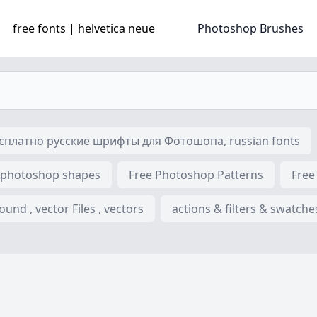
free fonts | helvetica neue
Photoshop Brushes
платно русские шрифты для Фотошопа, russian fonts
 photoshop shapes
Free Photoshop Patterns
Free
nd , vector Files , vectors
actions & filters & swatche