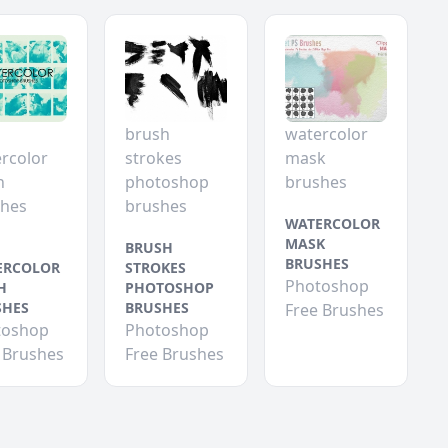
brush
watercolor
rcolor
strokes
mask
h
photoshop
brushes
shes
brushes
WATERCOLOR
MASK
BRUSH
BRUSHES
ERCOLOR
STROKES
Photoshop
H
PHOTOSHOP
SHES
BRUSHES
Free Brushes
toshop
Photoshop
 Brushes
Free Brushes