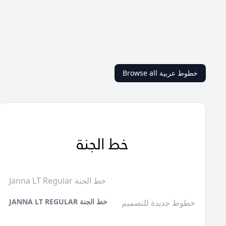
Browse all خطوط عربية
Janna LT Regular خط الجنة
JANNA LT REGULAR خط الجنة
خطوط جديدة للتصميم