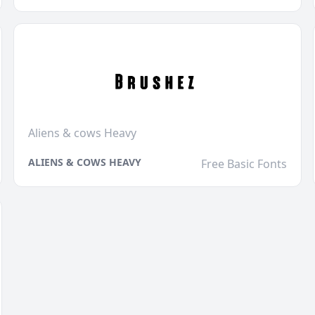
Aliens & cows Heavy
ALIENS & COWS HEAVY
Free Basic Fonts