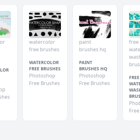
or
watercolor
paint
free
free brushes
brushes hq
wate
was
WATERCOLOR
PAINT
bru
FREE BRUSHES
BRUSHES HQ
LOR
Photoshop
Photoshop
FREE
Free Brushes
Free Brushes
WAT
op
WAS
BRU
shes
Pho
Free