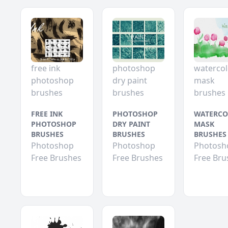
free ink
photoshop
watercol
photoshop
dry paint
mask
brushes
brushes
brushes
FREE INK
PHOTOSHOP
WATERCO
PHOTOSHOP
DRY PAINT
MASK
BRUSHES
BRUSHES
BRUSHES
Photoshop
Photoshop
Photosh
Free Brushes
Free Brushes
Free Bru