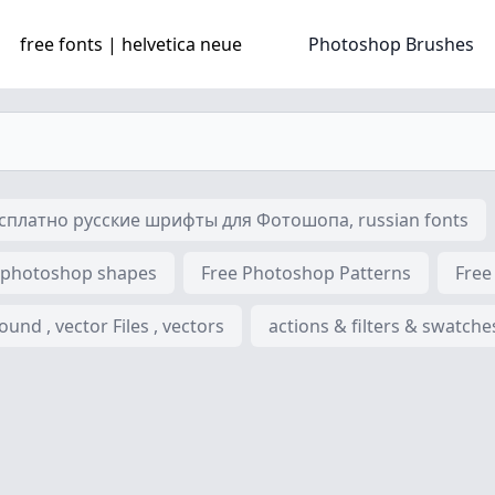
free fonts | helvetica neue
Photoshop Brushes
платно русские шрифты для Фотошопа, russian fonts
 photoshop shapes
Free Photoshop Patterns
Free
nd , vector Files , vectors
actions & filters & swatche