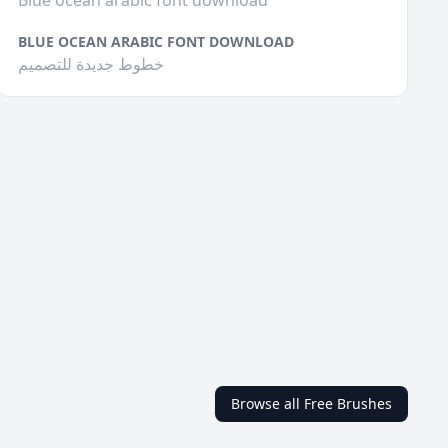
Blue ocean arabic font download
BLUE OCEAN ARABIC FONT DOWNLOAD
خطوط جديدة للتصميم
Browse all Free Brushes