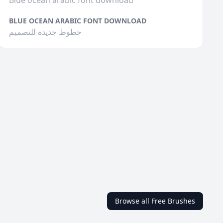
Blue ocean arabic font download
BLUE OCEAN ARABIC FONT DOWNLOAD
خطوط جديدة للتصميم
Browse all Free Brushes