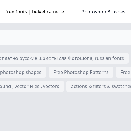
free fonts | helvetica neue
Photoshop Brushes
платно русские шрифты для Фотошопа, russian fonts
 photoshop shapes
Free Photoshop Patterns
Free
nd , vector Files , vectors
actions & filters & swatche