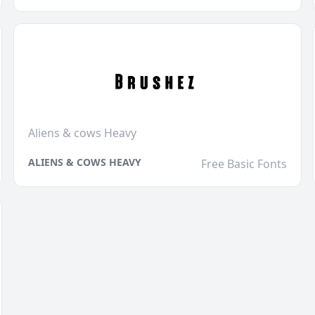
Aliens & cows Heavy
ALIENS & COWS HEAVY
Free Basic Fonts