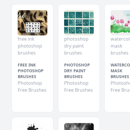
free ink
photoshop
watercol
photoshop
dry paint
mask
brushes
brushes
brushes
FREE INK
PHOTOSHOP
WATERCO
PHOTOSHOP
DRY PAINT
MASK
BRUSHES
BRUSHES
BRUSHES
Photoshop
Photoshop
Photosh
Free Brushes
Free Brushes
Free Bru