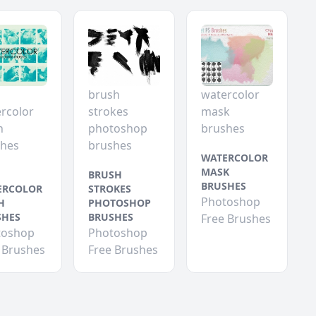
brush
watercolor
rcolor
strokes
mask
h
photoshop
brushes
shes
brushes
WATERCOLOR
MASK
BRUSH
BRUSHES
ERCOLOR
STROKES
Photoshop
H
PHOTOSHOP
SHES
BRUSHES
Free Brushes
toshop
Photoshop
 Brushes
Free Brushes