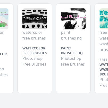
or
watercolor
paint
free
free brushes
brushes hq
wate
was
WATERCOLOR
PAINT
bru
FREE BRUSHES
BRUSHES HQ
LOR
Photoshop
Photoshop
FREE
Free Brushes
Free Brushes
WAT
op
WAS
BRU
shes
Pho
Free