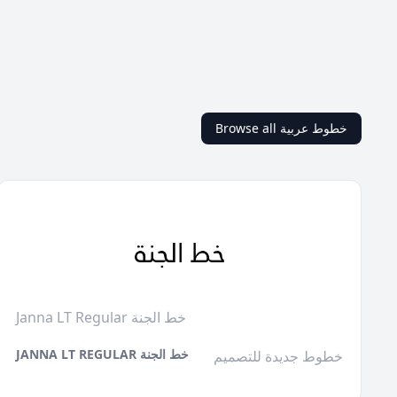
Browse all خطوط عربية
Janna LT Regular خط الجنة
JANNA LT REGULAR خط الجنة
خطوط جديدة للتصميم