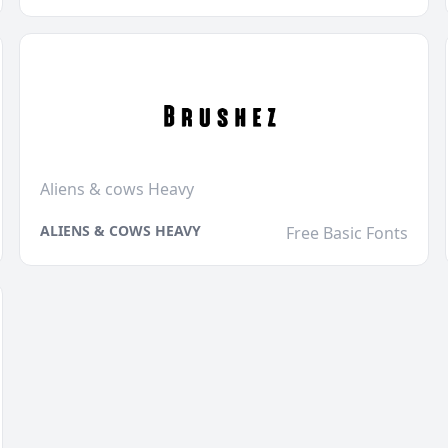
Aliens & cows Heavy
ALIENS & COWS HEAVY
Free Basic Fonts