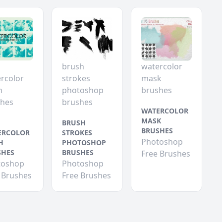
brush
watercolor
rcolor
strokes
mask
h
photoshop
brushes
shes
brushes
WATERCOLOR
MASK
BRUSH
BRUSHES
ERCOLOR
STROKES
Photoshop
H
PHOTOSHOP
SHES
BRUSHES
Free Brushes
toshop
Photoshop
 Brushes
Free Brushes