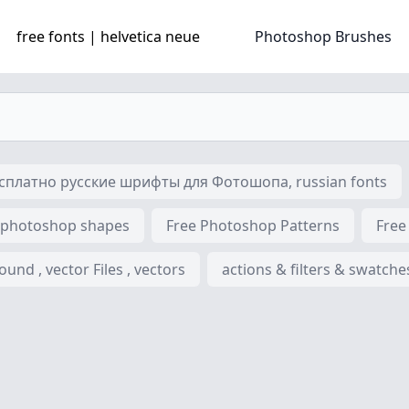
free fonts | helvetica neue
Photoshop Brushes
платно русские шрифты для Фотошопа, russian fonts
 photoshop shapes
Free Photoshop Patterns
Free
nd , vector Files , vectors
actions & filters & swatche