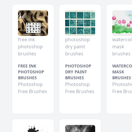
free ink
photoshop
watercol
photoshop
dry paint
mask
brushes
brushes
brushes
FREE INK
PHOTOSHOP
WATERCO
PHOTOSHOP
DRY PAINT
MASK
BRUSHES
BRUSHES
BRUSHES
Photoshop
Photoshop
Photosh
Free Brushes
Free Brushes
Free Bru