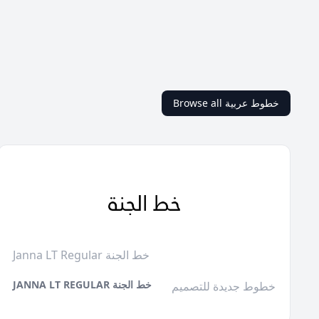
Browse all خطوط عربية
Janna LT Regular خط الجنة
JANNA LT REGULAR خط الجنة
خطوط جديدة للتصميم