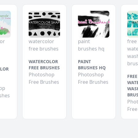
or
watercolor
paint
free
free brushes
brushes hq
wate
was
WATERCOLOR
PAINT
bru
FREE BRUSHES
BRUSHES HQ
LOR
Photoshop
Photoshop
FREE
Free Brushes
Free Brushes
WAT
op
WAS
BRU
shes
Pho
Free