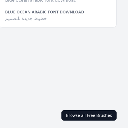
Blue ocean arabic font download
BLUE OCEAN ARABIC FONT DOWNLOAD
خطوط جديدة للتصميم
Browse all Free Brushes