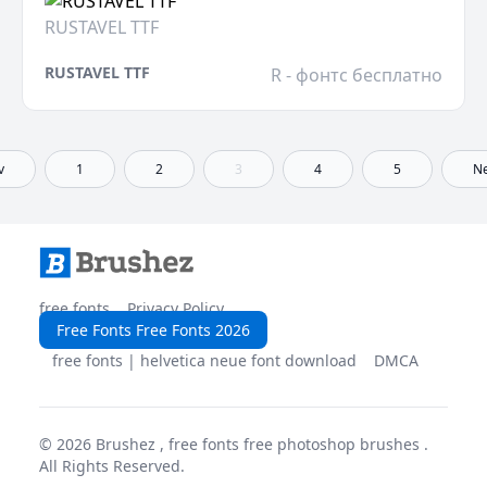
RUSTAVEL TTF
RUSTAVEL TTF
R - фонтс бесплатно
v
1
2
3
4
5
Ne
free fonts
Privacy Policy
Free Fonts Free Fonts 2026
free fonts | helvetica neue font download
DMCA
© 2026
Brushez , free fonts free photoshop brushes
.
All Rights Reserved.