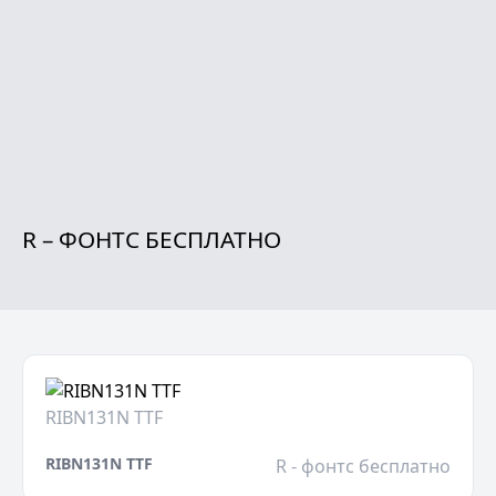
R – ФОНТС БЕСПЛАТНО
RIBN131N TTF
RIBN131N TTF
R - фонтс бесплатно