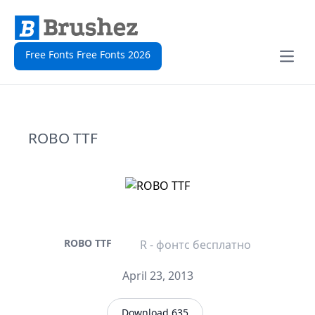
Free Fonts Free Fonts 2026
Open
ROBO TTF
ROBO TTF
R - фонтс бесплатно
April 23, 2013
Download 635