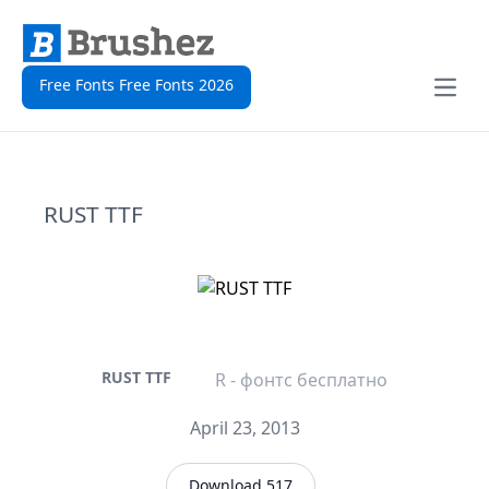
Free Fonts Free Fonts 2026
Open
RUST TTF
RUST TTF
R - фонтс бесплатно
April 23, 2013
Download 517