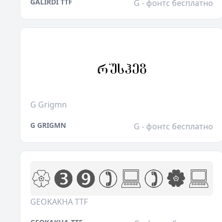
GALIRDI TTF
G - фонтс бесплатно
G Grigmn
G GRIGMN
G - фонтс бесплатно
GEOKAKHA TTF