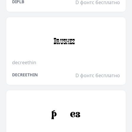
DIPLB
D фонтс бесплатно
decreethin
DECREETHIN
D фонтс бесплатно