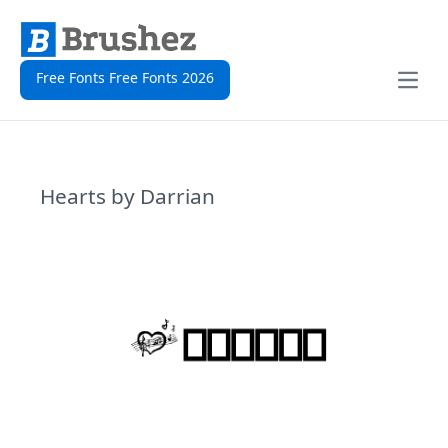
Free Fonts Free Fonts 2026
Open
Hearts by Darrian