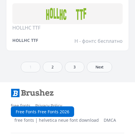
HOLLHC TTF
HOLLHC TTF
H - фонтс бесплатно
1
2
3
Next
free fonts
Privacy Policy
Free Fonts Free Fonts 2026
free fonts | helvetica neue font download
DMCA