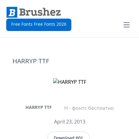
Free Fonts Free Fonts 2026
Open
HARRYP TTF
HARRYP TTF
H - фонтс бесплатно
April 23, 2013
Download 601