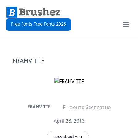
Free Fonts Free Fonts 2026
Open
FRAHV TTF
FRAHV TTF
F - фонтс бесплатно
April 23, 2013
Download 571