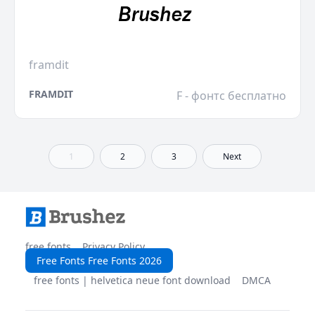
framdit
FRAMDIT
F - фонтс бесплатно
1
2
3
Next
free fonts
Privacy Policy
Free Fonts Free Fonts 2026
free fonts | helvetica neue font download
DMCA