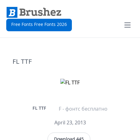
Free Fonts Free Fonts 2026
Open
FL TTF
FL TTF
F - фонтс бесплатно
April 23, 2013
Download 445