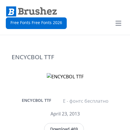
Free Fonts Free Fonts 2026
Open
ENCYCBOL TTF
ENCYCBOL TTF
E - фонтс бесплатно
April 23, 2013
Download 469