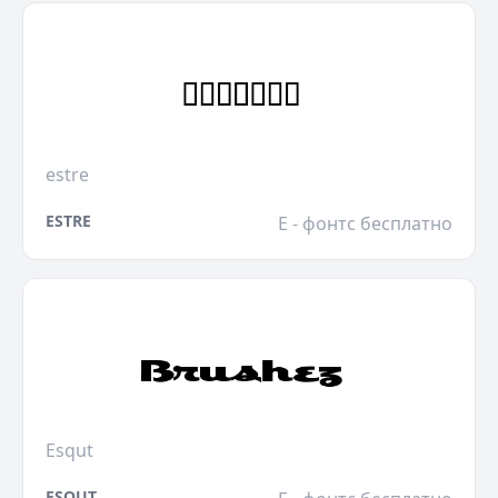
estre
ESTRE
E - фонтс бесплатно
Esqut
ESQUT