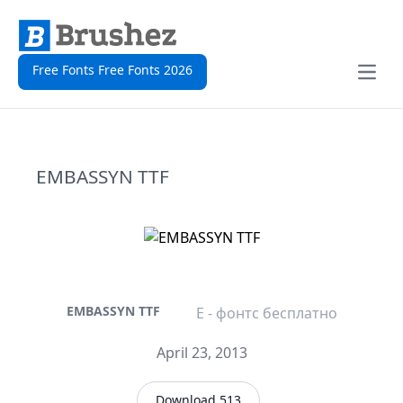
Free Fonts Free Fonts 2026
Open
EMBASSYN TTF
EMBASSYN TTF
E - фонтс бесплатно
April 23, 2013
Download 513