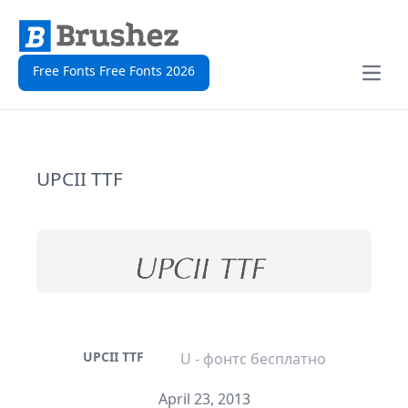
Free Fonts Free Fonts 2026
Open
UPCII TTF
UPCII TTF
U - фонтс бесплатно
April 23, 2013