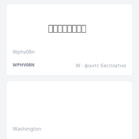
Wphv08n
WPHV08N
W - фонтс бесплатно
Washington