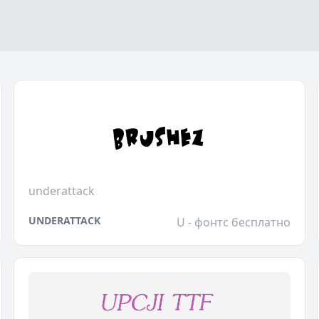
underattack
UNDERATTACK
U - фонтс бесплатно