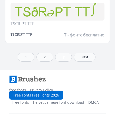
TSCRIPT TTF
TSCRIPT TTF
T - фонтс бесплатно
1
2
3
Next
free fonts
Privacy Policy
Free Fonts Free Fonts 2026
free fonts | helvetica neue font download
DMCA