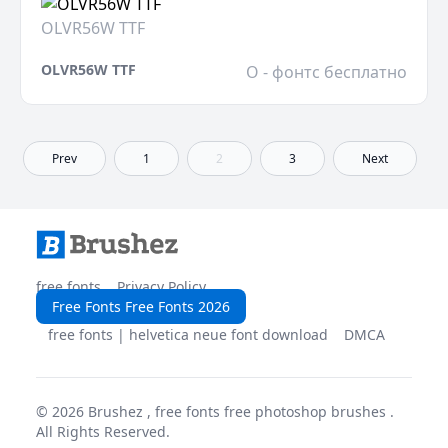
OLVR56W TTF
OLVR56W TTF
O - фонтс бесплатно
Prev
1
2
3
Next
free fonts
Privacy Policy
Free Fonts Free Fonts 2026
free fonts | helvetica neue font download
DMCA
© 2026
Brushez , free fonts free photoshop brushes
.
All Rights Reserved.