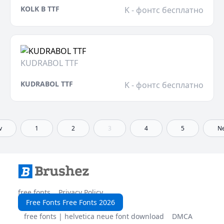
KOLK B TTF
K - фонтс бесплатно
KUDRABOL TTF
KUDRABOL TTF
K - фонтс бесплатно
v
1
2
3
4
5
Ne
free fonts
Privacy Policy
Free Fonts Free Fonts 2026
free fonts | helvetica neue font download
DMCA