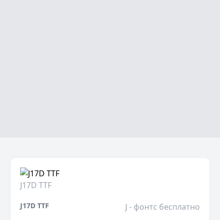
J17D TTF
J17D TTF
J - фонтс бесплатно