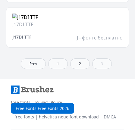
J17DI TTF
J17DI TTF
J - фонтс бесплатно
Prev
1
2
3
free fonts
Privacy Policy
Free Fonts Free Fonts 2026
free fonts | helvetica neue font download
DMCA