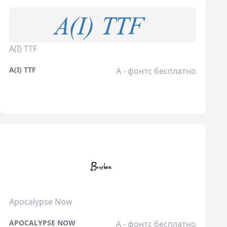
A(I) TTF
A(I) TTF
A - фонтс бесплатно
Apocalypse Now
APOCALYPSE NOW
A - фонтс бесплатно