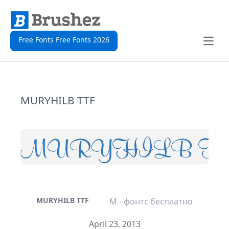
Free Fonts Free Fonts 2026
Open
MURYHILB TTF
MURYHILB TTF
M - фонтс бесплатно
April 23, 2013