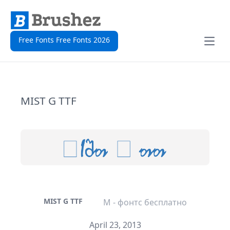
Free Fonts Free Fonts 2026
Open
MIST G TTF
MIST G TTF
M - фонтс бесплатно
April 23, 2013