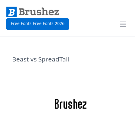
Free Fonts Free Fonts 2026
Open
Beast vs SpreadTall