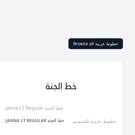
Browse all خطوط عربية
Janna LT Regular خط الجنة
JANNA LT REGULAR خط الجنة
خطوط جديدة للتصميم