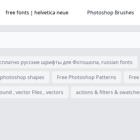
free fonts | helvetica neue
Photoshop Brushes
платно русские шрифты для Фотошопа, russian fonts
 photoshop shapes
Free Photoshop Patterns
Free
nd , vector Files , vectors
actions & filters & swatche