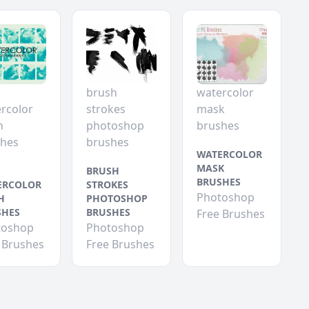
brush
watercolor
rcolor
strokes
mask
h
photoshop
brushes
shes
brushes
WATERCOLOR
MASK
BRUSH
BRUSHES
ERCOLOR
STROKES
Photoshop
H
PHOTOSHOP
SHES
BRUSHES
Free Brushes
toshop
Photoshop
 Brushes
Free Brushes