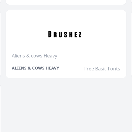
Aliens & cows Heavy
ALIENS & COWS HEAVY
Free Basic Fonts