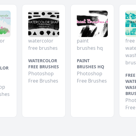
or
watercolor
paint
free
free brushes
brushes hq
wate
was
WATERCOLOR
PAINT
bru
FREE BRUSHES
BRUSHES HQ
LOR
Photoshop
Photoshop
FREE
Free Brushes
Free Brushes
WAT
op
WAS
BRU
shes
Pho
Free