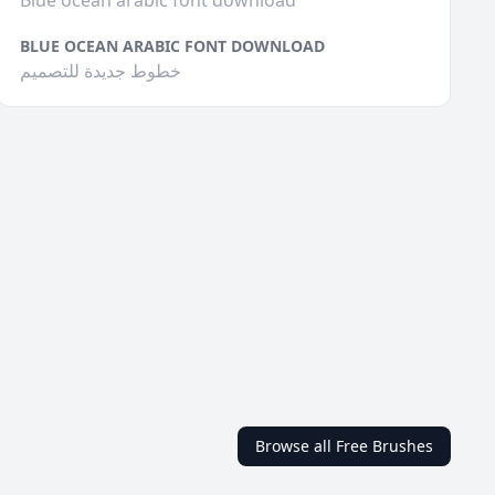
Blue ocean arabic font download
BLUE OCEAN ARABIC FONT DOWNLOAD
خطوط جديدة للتصميم
Browse all Free Brushes