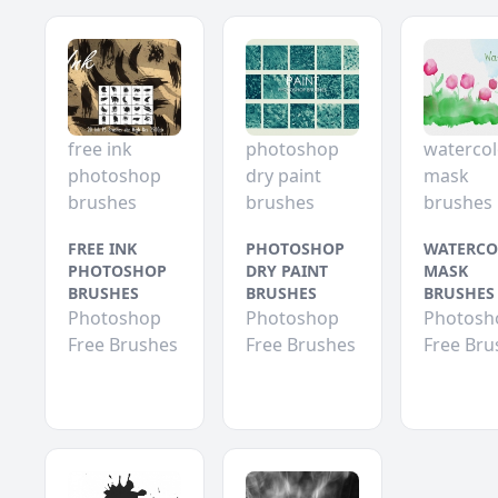
free ink
photoshop
watercol
photoshop
dry paint
mask
brushes
brushes
brushes
FREE INK
PHOTOSHOP
WATERCO
PHOTOSHOP
DRY PAINT
MASK
BRUSHES
BRUSHES
BRUSHES
Photoshop
Photoshop
Photosh
Free Brushes
Free Brushes
Free Bru