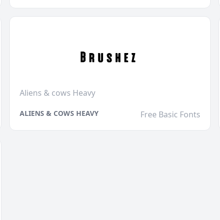
Aliens & cows Heavy
ALIENS & COWS HEAVY
Free Basic Fonts