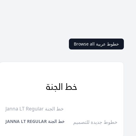
Browse all خطوط عربية
Janna LT Regular خط الجنة
JANNA LT REGULAR خط الجنة
خطوط جديدة للتصميم