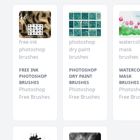
free ink
photoshop
watercol
photoshop
dry paint
mask
brushes
brushes
brushes
FREE INK
PHOTOSHOP
WATERCO
PHOTOSHOP
DRY PAINT
MASK
BRUSHES
BRUSHES
BRUSHES
Photoshop
Photoshop
Photosh
Free Brushes
Free Brushes
Free Bru