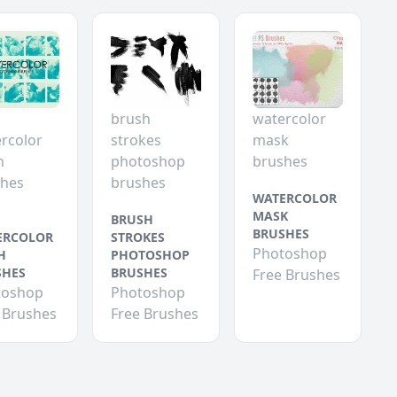
brush
watercolor
rcolor
strokes
mask
h
photoshop
brushes
shes
brushes
WATERCOLOR
MASK
BRUSH
BRUSHES
ERCOLOR
STROKES
Photoshop
H
PHOTOSHOP
SHES
BRUSHES
Free Brushes
toshop
Photoshop
 Brushes
Free Brushes