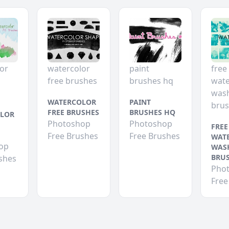
or
watercolor
paint
free
free brushes
brushes hq
wate
was
WATERCOLOR
PAINT
bru
FREE BRUSHES
BRUSHES HQ
LOR
Photoshop
Photoshop
FREE
Free Brushes
Free Brushes
WAT
op
WAS
BRU
shes
Pho
Free