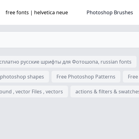
free fonts | helvetica neue
Photoshop Brushes
платно русские шрифты для Фотошопа, russian fonts
 photoshop shapes
Free Photoshop Patterns
Free
nd , vector Files , vectors
actions & filters & swatche