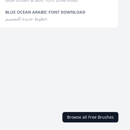
Blue ocean arabic font download
BLUE OCEAN ARABIC FONT DOWNLOAD
خطوط جديدة للتصميم
Browse all Free Brushes